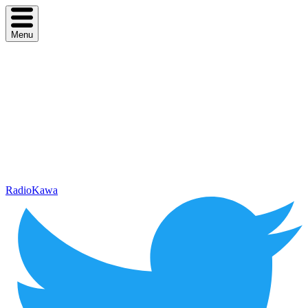
Menu
RadioKawa