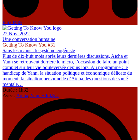
Flux RSS
22 Nov. 2022
Une conversation humaine
Getting To Know You #31
Sans les mains : le système eugéniste
Plus de dix-huit mois après leurs dernières discussions, Aïcha et
Yann se retrouvent derrière le micro, l’occasion de faire un point
complet sur leur vie bouleversée depuis lors. Au programme : le
handicap de Yann, la situation politique et économique délicate du
moment, la situation personnelle d’Aïcha, les questions de santé
mentale…
Durée : 1h32
Avec :
Aïcha
,
Yann « InkS »