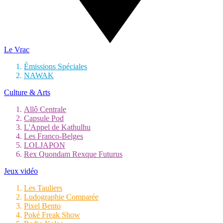
Le Vrac
Émissions Spéciales
NAWAK
Culture & Arts
Allô Centrale
Capsule Pod
L'Appel de Kathulhu
Les Franco-Belges
LOLJAPON
Rex Quondam Rexque Futurus
Jeux vidéo
Les Tauliers
Ludographie Comparée
Pixel Bento
Poké Freak Show