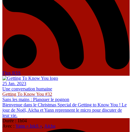
Flux RSS
25 Jan. 2023
Une conversation humaine
Getting To Know You #32
Sans les mains : Planquer le pognon
Bienvenue dans le Christmas Special de Getting to Know You ! Le
jour de Noël, Aïcha et Yann reprennent le micro pour discuter de
leur vie.
Durée : 1h04
Avec :
Yann « InkS »
,
Aïcha