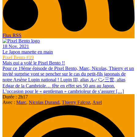
Flux RSS
18 Nov. 2021
Le Japon manette en main
Pixel Bento #19
Mais qui a volé le Pixel Bento !!
Pour ce 19ème épisode de Pixel Bento, Marc, Nicolas, Thierry et un
invité surprise vont se pencher sur le cas du petit-fils japonais de
notre Arsène Lupin national ! Lupin III, alias ルパン三世, alias
Edgar de la Cambriole… fête en effet ses 50 ans au Japon.
L’occasion pour le « gentleman » cambrioleur de s’assurer […]
Durée : 2h17
Avec :
Marc
,
Nicolas Durand
,
Thierry Falcoz
,
Axel