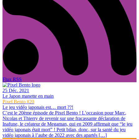
Flux RSS
25 Déc. 2021
Le Japon manette en main
Pixel Bento #20
Le jeu vidéo japonais est… mort ??!
C’est le 20ème épisode de Pixel Bento ! L’occasion pour Marc,
Nicolas et Thierry de revenir sur une fracassante déclaration de
Inafune, le créateur de Megaman, qui en 2009 affirmait que “le jeu
vidéo japonais était mort” ! Petit bilan, donc, sur la santé du jeu
vidéo japonais à l’aube de 2022 avec des apartés […]