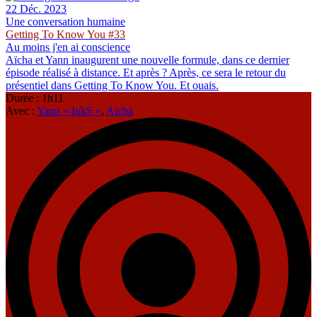
22 Déc. 2023
Une conversation humaine
Getting To Know You #33
Au moins j'en ai conscience
Aïcha et Yann inaugurent une nouvelle formule, dans ce dernier
épisode réalisé à distance. Et après ? Après, ce sera le retour du
présentiel dans Getting To Know You. Et ouais.
Durée : 1h11
Avec :
Yann « InkS »
,
Aïcha