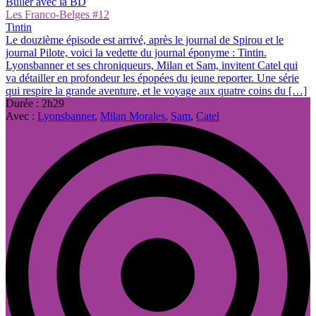
Buller avec la BD
Les Franco-Belges #12
Tintin
Le douzième épisode est arrivé, après le journal de Spirou et le
journal Pilote, voici la vedette du journal éponyme : Tintin.
Lyonsbanner et ses chroniqueurs, Milan et Sam, invitent Catel qui
va détailler en profondeur les épopées du jeune reporter. Une série
qui respire la grande aventure, et le voyage aux quatre coins du […]
Durée : 2h29
Avec :
Lyonsbanner
,
Milan Morales
,
Sam
,
Catel